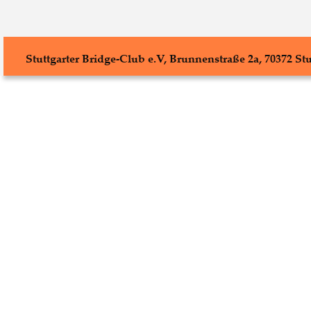
Stuttgarter Bridge-Club e.V, Brunnenstraße 2a, 70372 St